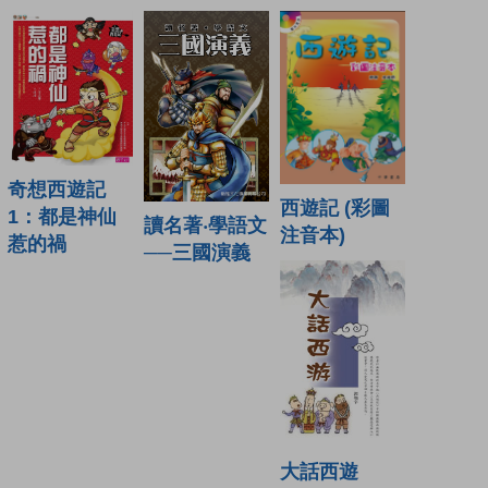
奇想西遊記
西遊記 (彩圖
1：都是神仙
讀名著‧學語文
注音本)
惹的禍
──三國演義
大話西遊