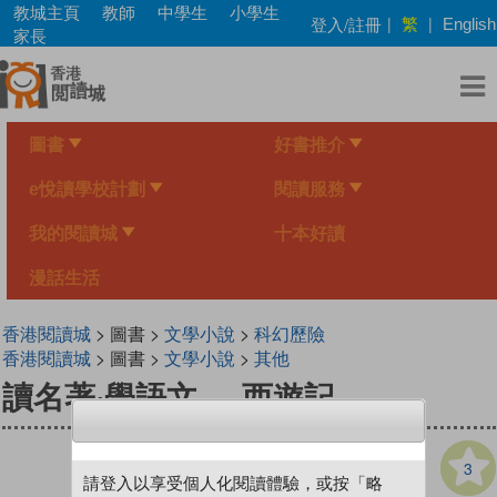
Skip
教城主頁
教師
中學生
小學生
繁
登入/註冊
|
|
English
to
家長
main
content
圖書
好書推介
e悅讀學校計劃
閱讀服務
我的閱讀城
十本好讀
漫話生活
香港閱讀城
> 圖書 >
文學小說
>
科幻歷險
香港閱讀城
> 圖書 >
文學小說
>
其他
讀名著‧學語文──西遊記
3
請登入以享受個人化閱讀體驗，或按「略