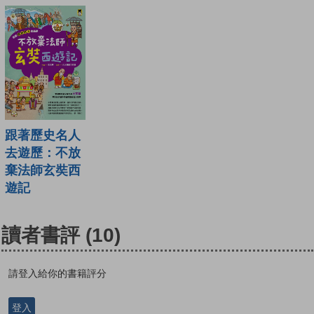
跟著歷史名人
去遊歷：不放
棄法師玄奘西
遊記
讀者書評
(10)
請登入給你的書籍評分
登入