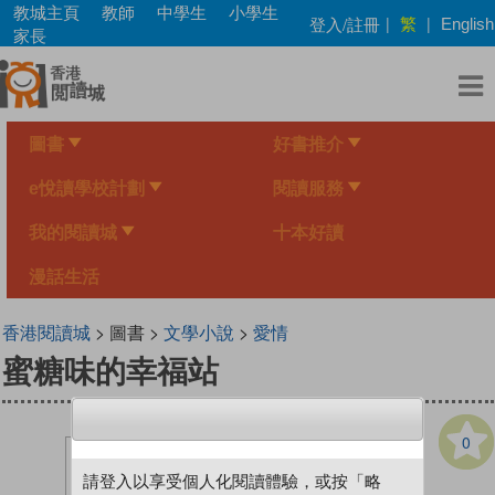
Skip
教城主頁
教師
中學生
小學生
繁
登入/註冊
|
|
English
to
家長
main
content
圖書
好書推介
e悅讀學校計劃
閱讀服務
我的閱讀城
十本好讀
漫話生活
香港閱讀城
> 圖書 >
文學小說
>
愛情
蜜糖味的幸福站
0
請登入以享受個人化閱讀體驗，或按「略