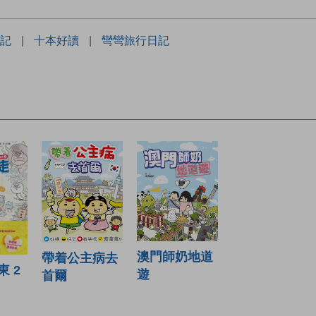
記
|
十本好讀
|
彎彎旅行日記
澳門師奶地道
帶着公主病去
 2
遊
首爾