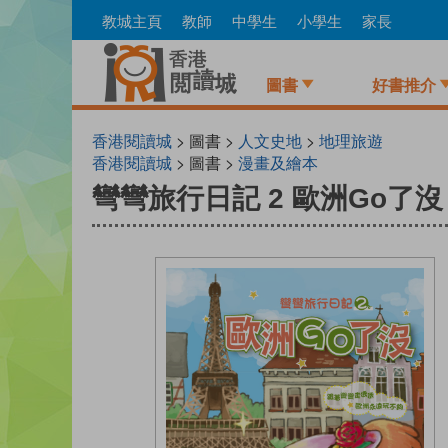
Skip
教城主頁
教師
中學生
小學生
家長
to
main
content
圖書
好書推介
香港閱讀城
> 圖書 >
人文史地
>
地理旅遊
香港閱讀城
> 圖書 >
漫畫及繪本
彎彎旅行日記 2 歐洲Go了沒