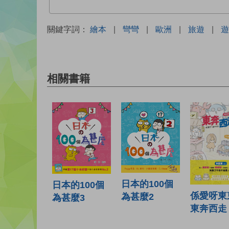
關鍵字詞：
繪本
|
彎彎
|
歐洲
|
旅遊
|
遊
相關書籍
日本的100個
日本的100個
係愛呀東東
為甚麼2
為甚麼3
東奔西走