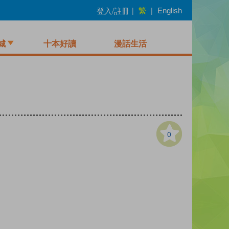
繁
登入/註冊
|
|
English
城
十本好讀
漫話生活
0