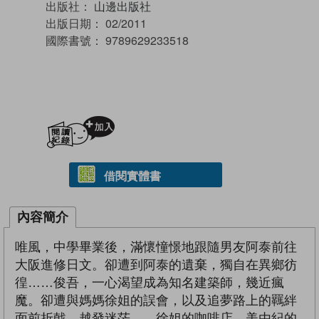
出版社：
山邊出版社
出版日期：
02/2011
國際書號：
9789629233518
加入閱讀紀錄
借閱實體書
內容簡介
唯風，中學畢業後，滿懷憧憬地跟隨男友阿泰前往
大阪進修日文。卻遭到阿泰的遺棄，獨自在異鄉彷
徨……俊吾，一心渴望成為知名建築師，幾近瘋
魔。卻遭與媽媽徐姐的誤會，以及追夢路上的羈絆
面前折戟，越發迷茫……徐姐的咖啡店，美由紀的