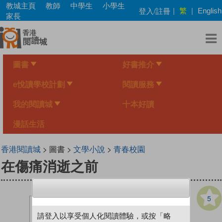
Skip
教城主頁
教師
中學生
小學生
繁
登入/註冊
|
|
English
to
家長
main
content
圖書
好書推介
e悅讀學校計劃
閱讀服務
我的閱讀城
十本好讀
漫話生活
香港閱讀城
> 圖書 >
文學小說
>
青春校園
在傷痛消逝之前
5
請登入以享受個人化閱讀體驗，或按「略