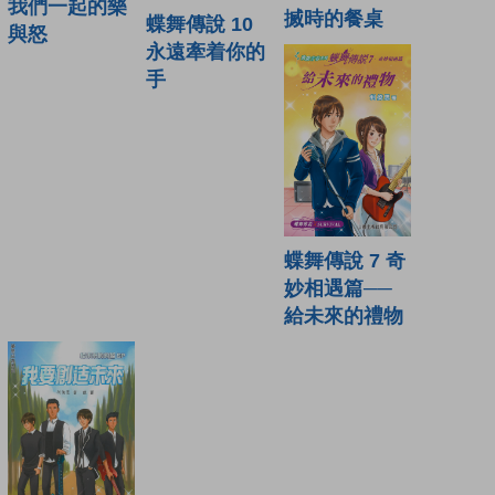
我們一起的樂
搣時的餐桌
蝶舞傳說 10
與怒
永遠牽着你的
手
蝶舞傳說 7 奇
妙相遇篇──
給未來的禮物