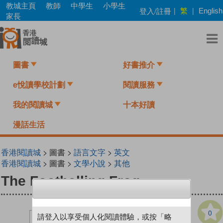
Skip
教城主頁
教師
中學生
小學生
繁
登入/註冊
|
|
English
to
家長
main
content
圖書
好書推介
e悅讀學校計劃
閱讀服務
我的閱讀城
十本好讀
漫話生活
香港閱讀城
> 圖書 >
語言文字
>
英文
香港閱讀城
> 圖書 >
文學小說
>
其他
The Footballing Frog
0
請登入以享受個人化閱讀體驗，或按「略