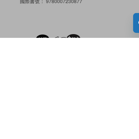
國際書號：
9780007230877
試閲
加入閱讀紀錄
借閱實體書
內容簡介
Prince Chuck loved playing football, but he hated
keeping promises.
Would he manage to keep the three promises he
made to the frog who rescued his football?
A witty take on the ‘kiss-a-frog’ fairytale genre –
with added footballing appeal!