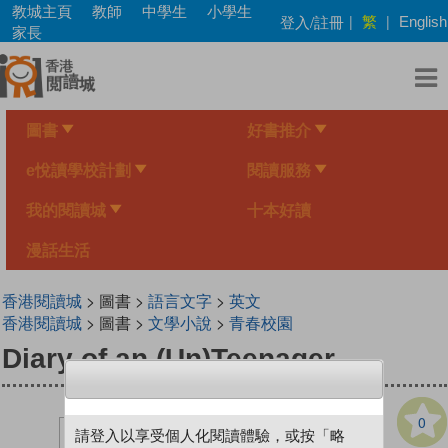
Skip
教城主頁
教師
中學生
小學生
繁
登入/註冊
|
|
English
to
家長
main
content
圖書
好書推介
e悅讀學校計劃
閱讀服務
我的閱讀城
十本好讀
漫話生活
香港閱讀城
> 圖書 >
語言文字
>
英文
香港閱讀城
> 圖書 >
文學小說
>
青春校園
Diary of an (Un)Teenager
0
請登入以享受個人化閱讀體驗，或按「略