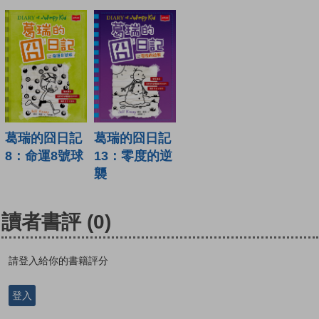
葛瑞的囧日記
葛瑞的囧日記
8：命運8號球
13：零度的逆
襲
讀者書評
(0)
請登入給你的書籍評分
登入