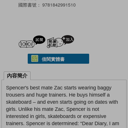
國際書號：
9781842991510
試閲
加入閱讀紀錄
借閱實體書
內容簡介
Spencer's best mate Zac starts wearing baggy
trousers and huge trainers. He buys himself a
skateboard – and even starts going on dates with
girls. Unlike his mate Zac, Spencer is not
interested in girls, skateboards or expensive
trainers. Spencer is determined: “Dear Diary, I am