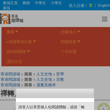
Skip
教城主頁
教師
中學生
小學生
繁
登入/註冊
|
|
English
to
家長
main
content
圖書
好書推介
e悅讀學校計劃
閱讀服務
我的閱讀城
十本好讀
漫話生活
香港閱讀城
> 圖書 >
人文史地
>
哲學
香港閱讀城
> 圖書 >
人文史地
>
宗教
香港閱讀城
> 圖書 >
漫畫及繪本
禪轉人生
請登入以享受個人化閱讀體驗，或按「略
5