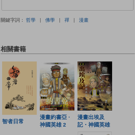
關鍵字詞：
哲學
|
佛學
|
禪
|
漫畫
相關書籍
漫畫出埃及
漫畫約書亞 ·
智者日常
記・神國英雄
神國英雄 2