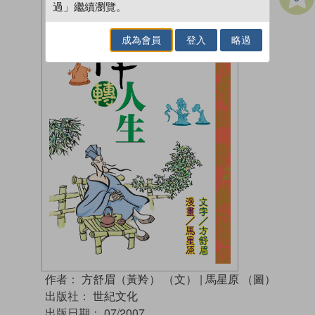
過」繼續瀏覽。
成為會員
登入
略過
作者：
方舒眉（黃羚） （文）
|
馬星原 （圖）
出版社：
世紀文化
出版日期：
07/2007