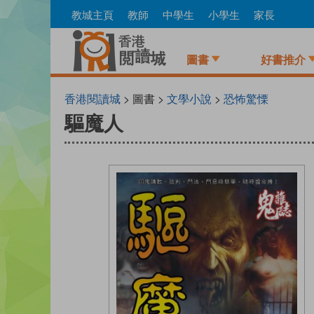
Skip
教城主頁
教師
中學生
小學生
家長
to
main
content
圖書
好書推介
香港閱讀城
> 圖書 >
文學小說
>
恐怖驚慄
驅魔人