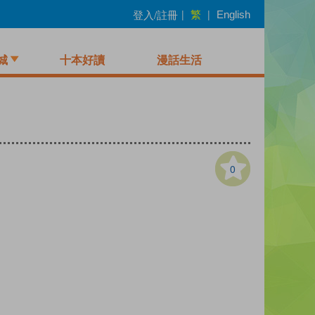
繁
登入/註冊
|
|
English
城
十本好讀
漫話生活
0