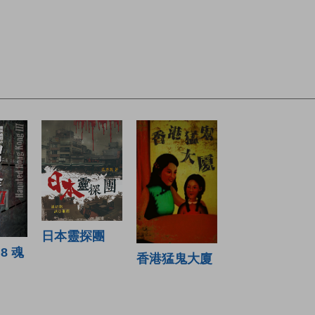
日本靈探團
8 魂
香港猛鬼大廈