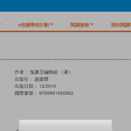
e悅讀學校計劃
閱讀服務
我的閱讀
作者：
鬼書王編輯組 （著）
出版社：
超媒體
出版日期：
12/2010
國際書號：
9789881960962
試閲
加入閱讀紀錄