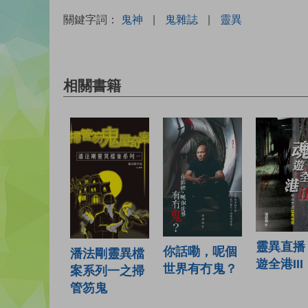
關鍵字詞：
鬼神
|
鬼雜誌
|
靈異
相關書籍
靈異直播 
你話嘞，呢個
潘法剛靈異檔
遊全港III
世界有冇鬼？
案系列一之掃
管笏鬼