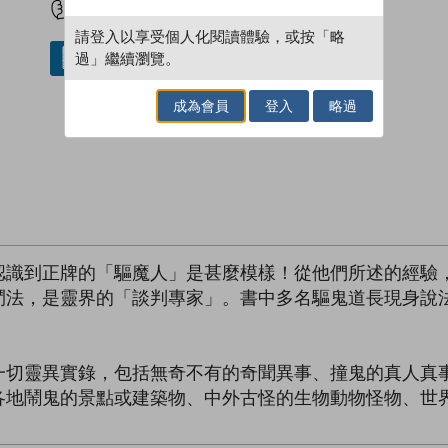
請登入以享受個人化閱讀體驗，或按「略
過」繼續瀏覽。
借閱實體書
成為會員
登入
略過
認識到正牌的「驅魔人」是甚麼模樣！從他們所述的經驗
鬥法，是靈界的「談判專家」。書中多名驅鬼道長現身說
一切靈異實錄，包括無奇不有的奇聞異事、撞鬼的真人真
各地鬧鬼的景點或建築物、中外古怪的生物動物怪物、世