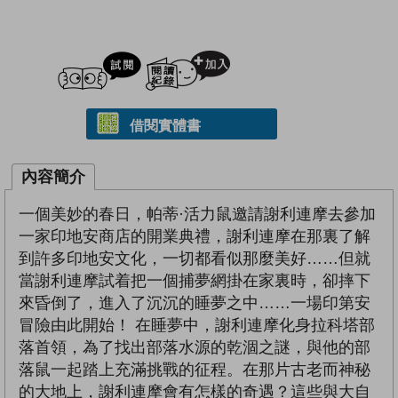
試閲
加入閱讀紀錄
借閱實體書
內容簡介
一個美妙的春日，帕蒂·活力鼠邀請謝利連摩去參加
一家印地安商店的開業典禮，謝利連摩在那裏了解
到許多印地安文化，一切都看似那麼美好……但就
當謝利連摩試着把一個捕夢網掛在家裏時，卻摔下
來昏倒了，進入了沉沉的睡夢之中……一場印第安
冒險由此開始！ 在睡夢中，謝利連摩化身拉科塔部
落首領，為了找出部落水源的乾涸之謎，與他的部
落鼠一起踏上充滿挑戰的征程。在那片古老而神秘
的大地上，謝利連摩會有怎樣的奇遇？這些與大自