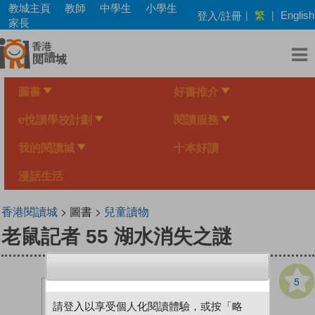
Skip
教城主頁
教師
中學生
小學生
繁
登入/註冊
|
|
English
to
家長
main
content
圖書
好書推介
e悅讀學校計劃
閱讀服務
我的閱讀城
十本好讀
漫話生活
香港閱讀城
> 圖書 >
兒童讀物
老鼠記者 55 湖水消失之謎
5
請登入以享受個人化閱讀體驗，或按「略