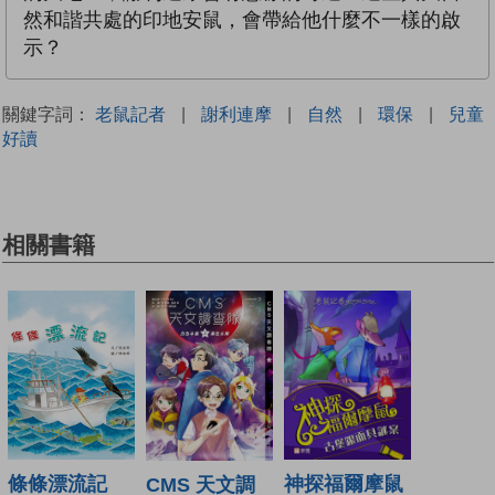
然和諧共處的印地安鼠，會帶給他什麼不一樣的啟
示？
關鍵字詞：
老鼠記者
|
謝利連摩
|
自然
|
環保
|
兒童
好讀
相關書籍
神探福爾摩鼠
條條漂流記
CMS 天文調