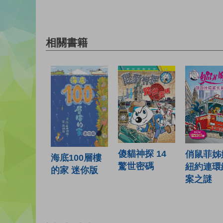
相關書籍
傻貓神探 14
俏鼠菲姊妹
海底100層樓
驚世密碼
紐約連環
的家 迷你版
案之謎