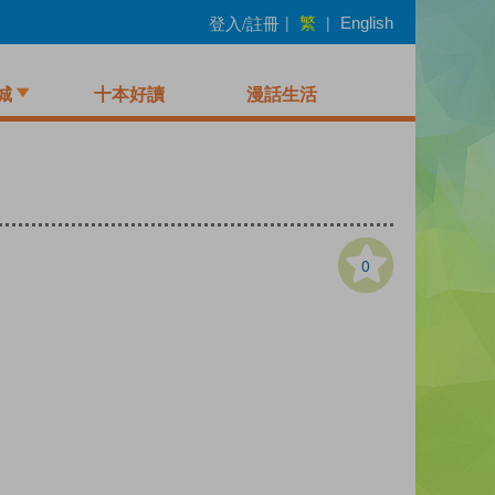
繁
登入/註冊
|
|
English
城
十本好讀
漫話生活
0