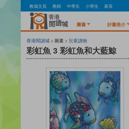
Skip
教城主頁
教師
中學生
小學生
家長
to
main
content
圖書
好書推介
香港閱讀城
> 圖書 >
兒童讀物
彩虹魚 3 彩虹魚和大藍鯨