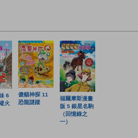
傻貓神探 11
 6
福爾摩斯漫畫
恐龍謎蹤
縱火
版 5 銀星名駒
（回憶錄之
一）