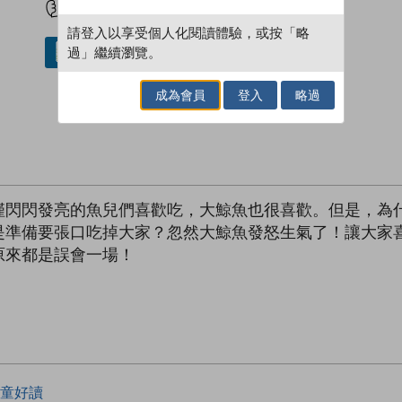
請登入以享受個人化閱讀體驗，或按「略
過」繼續瀏覽。
借閱實體書
成為會員
登入
略過
僅閃閃發亮的魚兒們喜歡吃，大鯨魚也很喜歡。但是，為
是準備要張口吃掉大家？忽然大鯨魚發怒生氣了！讓大家
原來都是誤會一場！
童好讀