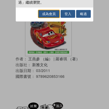
過」繼續瀏覽。
成為會員
登入
略過
作者：
王燕參 （編）
|
羅睿琪 （著）
出版社：
新雅文化
出版日期：
03/2011
國際書號：
9789620853166
試閲
加入閱讀紀錄