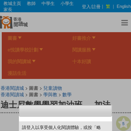
Skip
教城主頁
教師
中學生
小學生
繁
登入/註冊
|
|
English
to
家長
main
content
圖書
好書推介
e悅讀學校計劃
閱讀服務
我的閱讀城
十本好讀
漫話生活
香港閱讀城
> 圖書 >
兒童讀物
香港閱讀城
> 圖書 >
學與教
>
數學
迪士尼數學學習加油班──加法
5
請登入以享受個人化閱讀體驗，或按「略