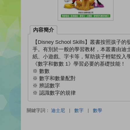
內容簡介
【Disney School Skills】
手。有別於一般的學習教材，本叢書由迪
紙、小遊戲、字卡等，幫助孩子輕鬆投入
《數字和數數 1》學習必要的基礎技能！
※ 數數
※ 數字和數量配對
※ 辨認數字
※ 認識數字的規律
關鍵字詞：
迪士尼
|
數字
|
數學