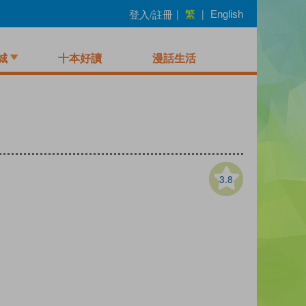
繁
登入/註冊
|
|
English
城
十本好讀
漫話生活
3.8