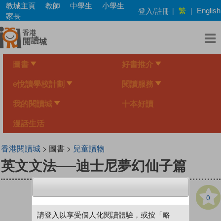
Skip
教城主頁
教師
中學生
小學生
繁
登入/註冊
|
|
English
to
家長
main
content
圖書
好書推介
e悅讀學校計劃
閱讀服務
我的閱讀城
十本好讀
漫話生活
香港閱讀城
> 圖書 >
兒童讀物
英文文法──迪士尼夢幻仙子篇
0
請登入以享受個人化閱讀體驗，或按「略