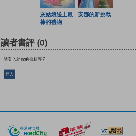
灰姑娘送上最
安娜的新挑戰
棒的禮物
讀者書評
(0)
請登入給你的書籍評分
登入