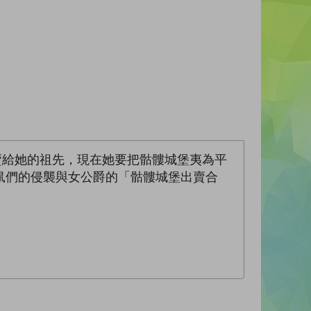
賣給她的祖先，現在她要把骷髏城堡夷為平
鼠們的侵襲與女公爵的「骷髏城堡出賣合