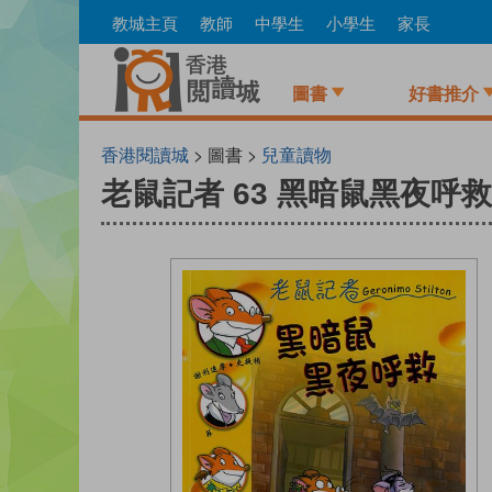
Skip
教城主頁
教師
中學生
小學生
家長
to
main
content
圖書
好書推介
香港閱讀城
> 圖書 >
兒童讀物
老鼠記者 63 黑暗鼠黑夜呼救