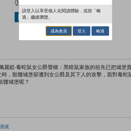
請登入以享受個人化閱讀體驗，或按「略
過」繼續瀏覽。
借閱實體書
成為會員
登入
略過
佩麗婭‧毒蛇鼠女公爵聲稱：黑暗鼠家族的祖先已把城堡
之時，骷髏城堡卻遭到女公爵及其下人的攻擊，面對毒蛇
骷髏城堡呢？
黑夜