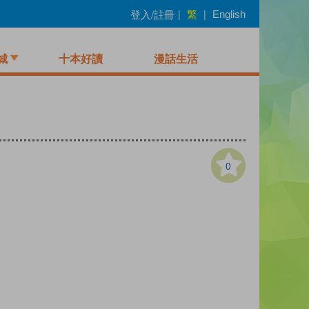
繁
登入/註冊
|
|
English
城
十本好讀
漫話生活
0