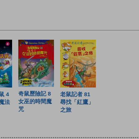
奇鼠歷險記 8
 4
老鼠記者 81
女巫的時間魔
魔法
尋找「紅鷹」
咒
之旅