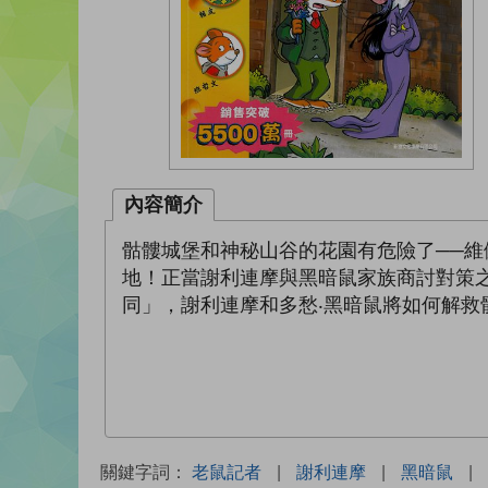
內容簡介
骷髏城堡和神秘山谷的花園有危險了──維
地！正當謝利連摩與黑暗鼠家族商討對策
同」，謝利連摩和多愁‧黑暗鼠將如何解救
關鍵字詞：
老鼠記者
|
謝利連摩
|
黑暗鼠
|