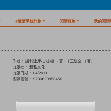
e悅讀學校計劃
閱讀服務
我的閱讀
作者：
謝利連摩‧史提頓 （著）
|
王建全 （著）
出版社：
新雅文化
出版日期：
04/2011
國際書號：
9789620853456
試閲
加入閱讀紀錄