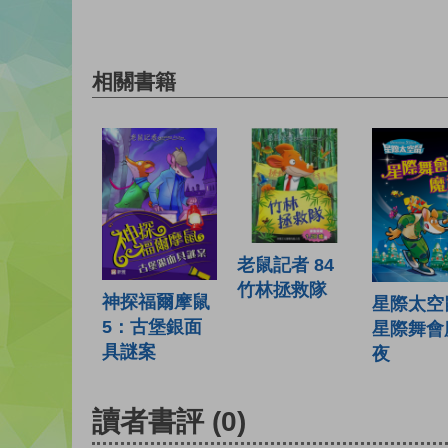
相關書籍
老鼠記者 84
竹林拯救隊
神探福爾摩鼠
星際太空鼠
5：古堡銀面
星際舞會
具謎案
夜
讀者書評
(0)