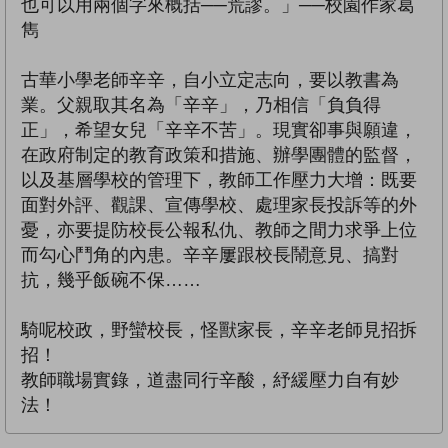
也可以用兩個字來概括──荒謬。」──校園作家葛
雋
古華小學老師辛辛，自小立定志向，要以教書為
業。父親取其名為「辛辛」，乃相信「負負得
正」，希望女兒「辛辛不苦」。現實卻事與願違，
在政府制定的教育政策和措施、辦學團體的監督，
以及基層學校的管理下，教師工作壓力大增：既要
面對外評、觀課、宣傳學校、處理家長投訴等的外
憂，亦要提防校長公報私仇、教師之間力求爭上位
而勾心鬥角的內患。辛辛屢跟校長鬧意見、搞對
抗，幾乎飯碗不保……
騎呢校政，野蠻校長，怪獸家長，辛辛老師見招拆
招！
教師職場實錄，道盡同行辛酸，紓緩壓力自有妙
法！