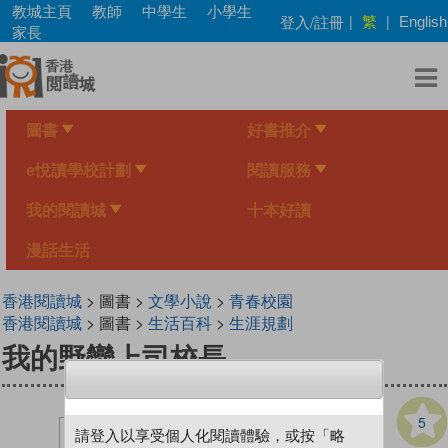
Skip
教城主頁
教師
中學生
小學生
繁
登入/註冊
|
|
English
to
家長
main
content
圖書
好書推介
e悅讀學校計劃
閱讀服務
我的閱讀城
十本好讀
漫話生活
香港閱讀城
> 圖書 >
文學小說
>
青春校園
香港閱讀城
> 圖書 >
生活百科
>
生涯規劃
我的野蠻上司校長
5
請登入以享受個人化閱讀體驗，或按「略