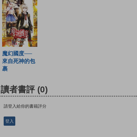
魔幻國度──
來自死神的包
裹
讀者書評
(0)
請登入給你的書籍評分
登入