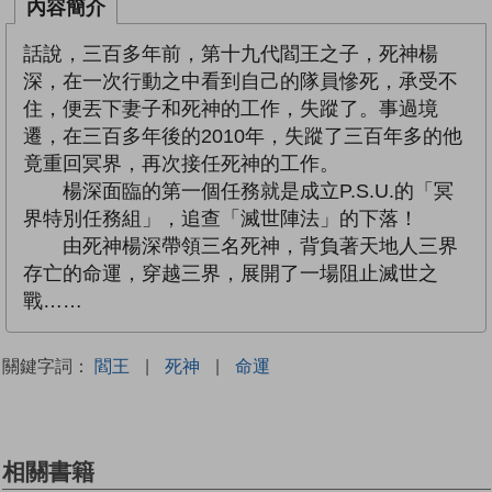
內容簡介
話說，三百多年前，第十九代閻王之子，死神楊
深，在一次行動之中看到自己的隊員慘死，承受不
住，便丟下妻子和死神的工作，失蹤了。事過境
遷，在三百多年後的2010年，失蹤了三百年多的他
竟重回冥界，再次接任死神的工作。
楊深面臨的第一個任務就是成立P.S.U.的「冥
界特別任務組」，追查「滅世陣法」的下落！
由死神楊深帶領三名死神，背負著天地人三界
存亡的命運，穿越三界，展開了一場阻止滅世之
戰……
關鍵字詞：
閻王
|
死神
|
命運
相關書籍