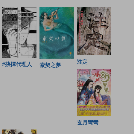
注定
#抉擇代理人
索契之夢
玄月彎彎