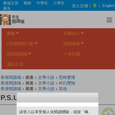
Skip
教城主頁
教師
中學生
小學生
繁
登入/註冊
|
|
English
to
家長
main
content
圖書
好書推介
e悅讀學校計劃
閱讀服務
我的閱讀城
十本好讀
漫話生活
香港閱讀城
> 圖書 >
文學小說
>
恐怖驚慄
香港閱讀城
> 圖書 >
文學小說
>
科幻歷險
香港閱讀城
> 圖書 >
文學小說
>
其他
P.S.U. 冥界特別任務組
請登入以享受個人化閱讀體驗，或按「略
0