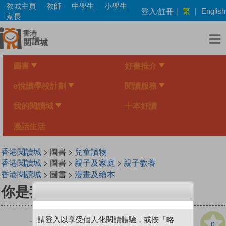
Skip
教城主頁
教師
中學生
小學生
繁
登入/註冊
|
|
English
to
家長
main
content
圖書
好書推介
e悅讀學校計劃
閱讀服務
我的閱讀城
十本好讀
漫話生活
香港閱讀城
> 圖書 >
兒童讀物
香港閱讀城
> 圖書 >
親子及家庭
>
親子教養
香港閱讀城
> 圖書 >
漫畫及繪本
你是我的奇跡
請登入以享受個人化閱讀體驗，或按「略
0