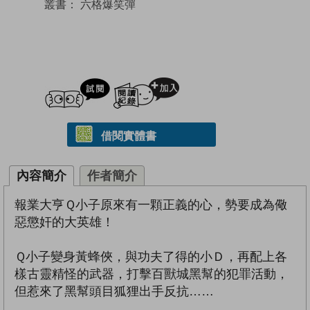
叢書：
六格爆笑彈
試閲
加入閱讀紀錄
借閱實體書
內容簡介
作者簡介
報業大亨Ｑ小子原來有一顆正義的心，勢要成為儆
惡懲奸的大英雄！
Ｑ小子變身黃蜂俠，與功夫了得的小Ｄ，再配上各
樣古靈精怪的武器，打擊百獸城黑幫的犯罪活動，
但惹來了黑幫頭目狐狸出手反抗……