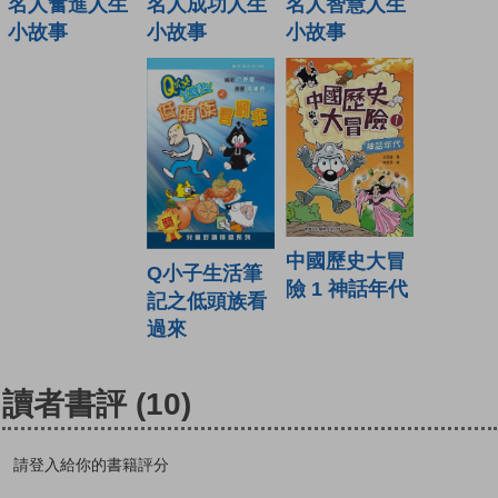
名人成功人生
名人智慧人生
名人奮進人生
小故事
小故事
小故事
中國歷史大冒
Q小子生活筆
險 1 神話年代
記之低頭族看
過來
讀者書評
(10)
請登入給你的書籍評分