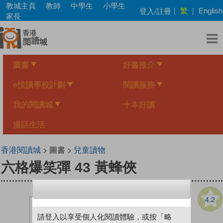
Skip
教城主頁
教師
中學生
小學生
繁
登入/註冊
|
|
English
to
家長
main
content
圖書
好書推介
e悅讀學校計劃
閱讀服務
我的閱讀城
十本好讀
漫話生活
香港閱讀城
> 圖書 >
兒童讀物
六格爆笑彈 43 黃蜂俠
4.2
請登入以享受個人化閱讀體驗，或按「略