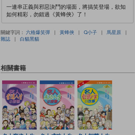
一連串正義與邪惡決鬥的場面，將搞笑登場，欲知
如何精彩，勿錯過《黃蜂俠》了！
關鍵字詞：
六格爆笑彈
|
黃蜂俠
|
Q小子
|
馬星原
|
雜誌
|
白貓黑貓
相關書籍