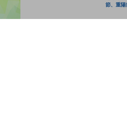
節、重陽
讀者書評
(1)
請登入給你的書籍評分
登入
nickname-hsn-574818 |
| 21-08-2019