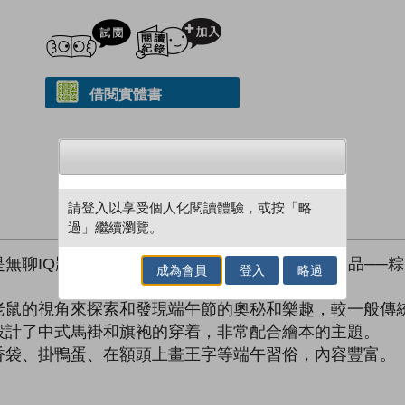
試閲
加入閱讀紀錄
借閱實體書
請登入以享受個人化閱讀體驗，或按「略
過」繼續瀏覽。
無聊IQ題啊！這是你和我都要認識的中國傳統食品──
成為會員
登入
略過
老鼠的視角來探索和發現端午節的奧秘和樂趣，較一般傳
設計了中式馬褂和旗袍的穿着，非常配合繪本的主題。
香袋、掛鴨蛋、在額頭上畫王字等端午習俗，內容豐富。