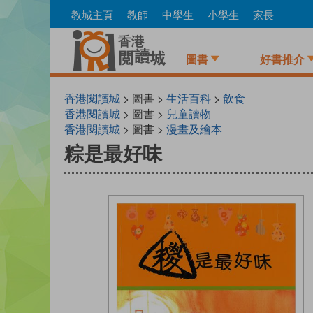
Skip
教城主頁
教師
中學生
小學生
家長
to
main
content
圖書
好書推介
香港閱讀城
> 圖書 >
生活百科
>
飲食
香港閱讀城
> 圖書 >
兒童讀物
香港閱讀城
> 圖書 >
漫畫及繪本
粽是最好味