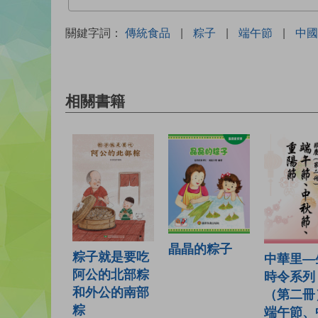
關鍵字詞：
傳統食品
|
粽子
|
端午節
|
中國
相關書籍
晶晶的粽子
粽子就是要吃
中華里—
阿公的北部粽
時令系列
和外公的南部
（第二冊
粽
端午節、