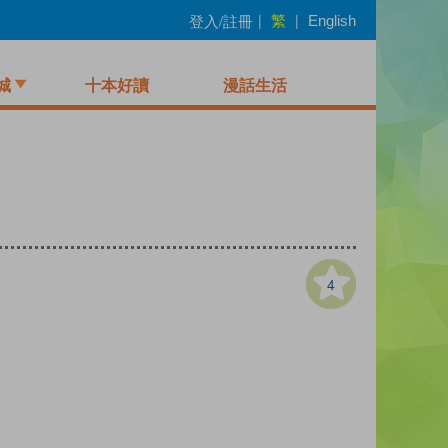
繁
登入/註冊
|
|
English
城
十本好讀
漫話生活
4