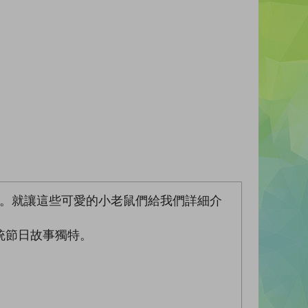
粽。就讓這些可愛的小老鼠們給我們詳細介
統節日故事獨特。