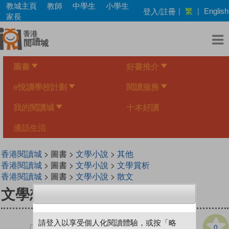
Skip
教城主頁
教師
中學生
小學生
繁
登入/註冊
|
|
English
to
家長
main
content
圖書
好書推介
e悅讀學校計劃
閱讀服務
我的閱讀城
十本好讀
漫話生活
香港閱讀城
> 圖書 >
文學小說
>
其他
香港閱讀城
> 圖書 >
文學小說
>
文學賞析
香港閱讀城
> 圖書 >
文學小說
>
散文
文學想多了
請登入以享受個人化閱讀體驗，或按「略
0