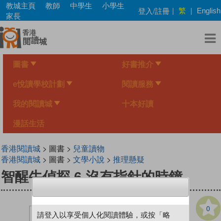
Skip
教城主頁
教師
中學生
小學生
繁
登入/註冊
|
|
English
to
家長
main
content
圖書
好書推介
e悅讀學校計劃
閱讀服務
我的閱讀城
十本好讀
漫話生活
香港閱讀城
> 圖書 >
兒童讀物
香港閱讀城
> 圖書 >
文學小說
>
推理懸疑
智醒牛偵探 6 沒有指針的時鐘
0
請登入以享受個人化閱讀體驗，或按「略