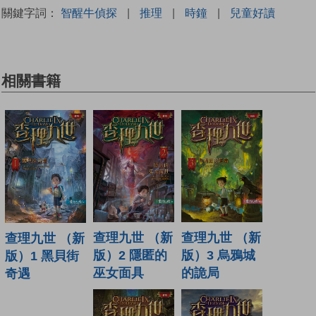
關鍵字詞：
智醒牛偵探
|
推理
|
時鐘
|
兒童好讀
相關書籍
查理九世 （新
查理九世 （新
查理九世 （新
版）2 隱匿的
版）3 烏鴉城
版）1 黑貝街
巫女面具
的詭局
奇遇