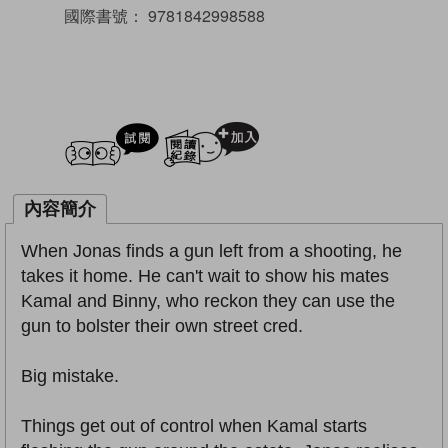
國際書號：
9781842998588
試閲
加入閱讀紀錄
內容簡介
When Jonas finds a gun left from a shooting, he
takes it home. He can't wait to show his mates
Kamal and Binny, who reckon they can use the
gun to bolster their own street cred.
Big mistake.
Things get out of control when Kamal starts