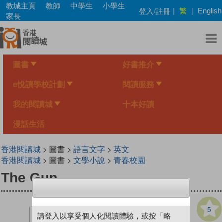
Skip
教城主頁
教師
中學生
小學生
繁
登入/註冊
|
|
English
to
家長
main
content
圖書
好書推介
e悅讀學校計劃
閱讀服務
我的閱讀城
十本好讀
漫話生活
香港閱讀城
> 圖書 >
語言文字
>
英文
香港閱讀城
> 圖書 >
文學小說
>
青春校園
The Gun
5
請登入以享受個人化閱讀體驗，或按「略