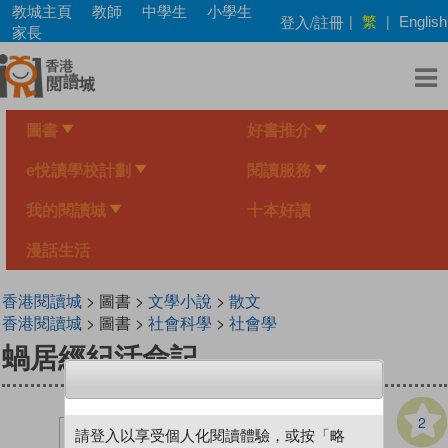
Skip
教城主頁
教師
中學生
小學生
繁
登入/註冊
|
|
English
to
家長
main
content
圖書
好書推介
e悅讀學校計劃
閱讀服務
我的閱讀城
十本好讀
漫話生活
香港閱讀城
> 圖書 >
文學小說
>
散文
香港閱讀城
> 圖書 >
社會科學
>
社會學
蝸居經紀活命記
2
請登入以享受個人化閱讀體驗，或按「略