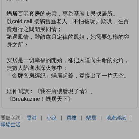
蝸居百呎套房的志雲，專為基層市民找居所。
以cold call 接觸舊區老人，不怕被玩弄欺哄，在買
賣遊行之間開展同情；
艷遇風情，難敵歲月定律的鳳姐，她需要怎樣的容
身之所？
安居是一切幸福的開始，卻把人逼向生命的死角，
無數人陷進水深火熱中；
「金牌套房經紀」蝸居起義，竟撐出了一片天空。
延伸閱讀：《我在唐樓發現了情》、
《Breakazine！蝸居天下》
關鍵字詞：
香港
|
小說
|
買樓
|
蝸居
|
地產經紀
|
職場生活