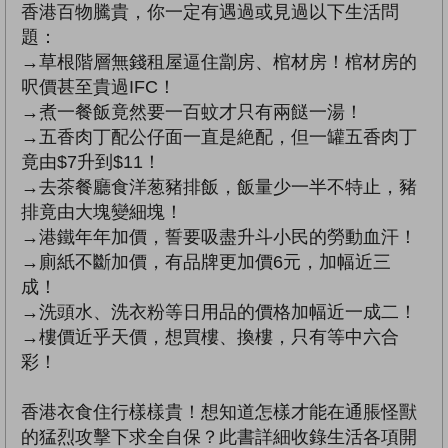
香港百物騰貴，你一定有遇過或見過以下生活問
題：
→草根階層無錢租屋逼住劏房、棺材房！棺材房的
呎價甚至貴過IFC！
→煮一餐飯竟然要一百蚊才只有兩餸一湯！
→五香肉丁配公仔面一直是絶配，但一罐五香肉丁
竟由$7升到$11！
→去茶餐廳食洋葱豬排飯，飯量少一半不特止，豬
排竟由大塊變細塊！
→港鐵年年加價，誓要吸盡升斗小民的勞動血汗！
→廁紙不斷加價，有品牌更加價6元，加幅近三
成！
→洗頭水、洗衣粉等日用品的價格加幅近一成二！
→樓價近乎天價，想買樓、換樓，只有等中六合
彩！
香港衣食住行樣樣貴！想知道怎樣才能在通脹怪獸
的猛烈攻擊下求全自保？此書詳細收錄生活各項開