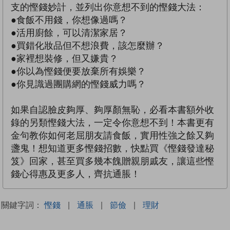
支的慳錢妙計，並列出你意想不到的慳錢大法：
●食飯不用錢，你想像過嗎？
●活用廚餘，可以清潔家居？
●買錯化妝品但不想浪費，該怎麼辦？
●家裡想裝修，但又嫌貴？
●你以為慳錢便要放棄所有娛樂？
●你見識過團購網的慳錢威力嗎？
如果自認臉皮夠厚、夠厚顏無恥，必看本書額外收
錄的另類慳錢大法，一定令你意想不到！本書更有
金句教你如何老屈朋友請食飯，實用性強之餘又夠
盞鬼！想知道更多慳錢招數，快點買《慳錢發達秘
笈》回家，甚至買多幾本餽贈親朋戚友，讓這些慳
錢心得惠及更多人，齊抗通脹！
關鍵字詞：
慳錢
|
通脹
|
節儉
|
理財