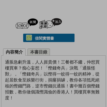
試閲
加入閱讀紀錄
借閱實體書
內容簡介
本書目錄
通脹急劇升溫，人人捱貴價！三餐都不繼，仲想買
樓買車？痴心妄想！「慳錢奇兵」決戰「通脹怪
獸」，「慳錢奇兵」以慳得一蚊得一蚊的精神，從
起居飲食至娛樂行街，捐窿捐罅，教你各項抵死絕
核的慳錢門路，逆市慳錢抗通脹！書中幾百個慳錢
招數，教你做個識慳識儉的香港人！買樓買車無難
度！