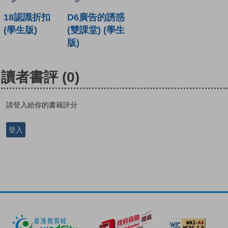
18認識折扣
D6廣告的誘惑
(學生版)
(雙課堂) (學生
版)
讀者書評
(0)
請登入給你的書籍評分
登入