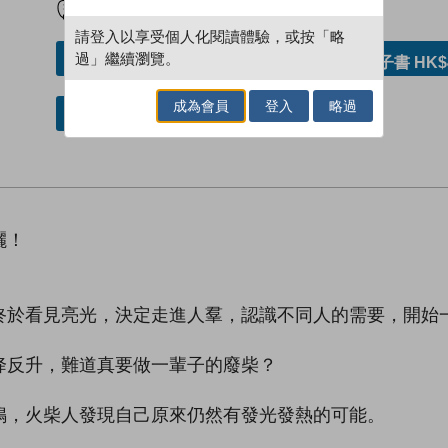
請登入以享受個人化閱讀體驗，或按「略
過」繼續瀏覽。
加入／閱讀電子書
購買電子書 HK$
成為會員
登入
略過
借閱實體書
灑！
終於看見亮光，決定走進人羣，認識不同人的需要，開始
降反升，難道真要做一輩子的廢柴？
鳴，火柴人發現自己原來仍然有發光發熱的可能。