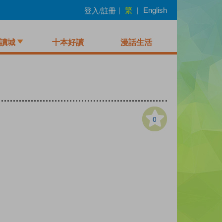
繁
登入/註冊
|
|
English
讀城
十本好讀
漫話生活
0