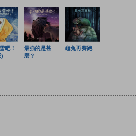
雪吧！
最強的是甚
龜兔再賽跑
)
麼？