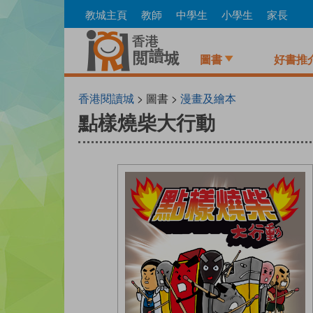
Skip
教城主頁
教師
中學生
小學生
家長
to
main
content
圖書
好書推
香港閱讀城
> 圖書 >
漫畫及繪本
點樣燒柴大行動