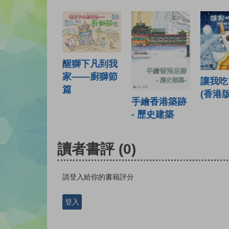
醒獅下凡到我
家——廚獅節
讓我吃
篇
(香港版
手繪香港築跡
- 歷史建築
讀者書評
(0)
請登入給你的書籍評分
登入