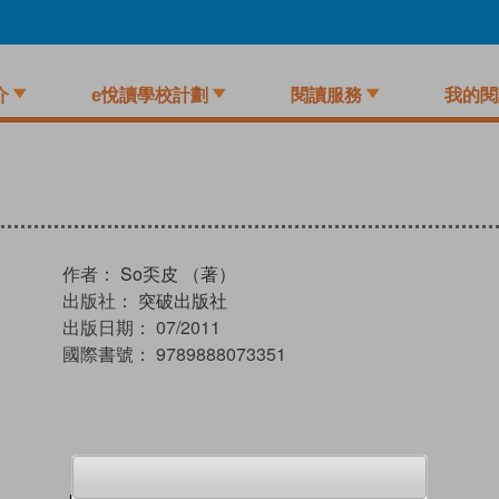
介
e悅讀學校計劃
閱讀服務
我的閱
作者：
So奀皮 （著）
出版社：
突破出版社
出版日期：
07/2011
國際書號：
9789888073351
試閲
加入閱讀紀錄