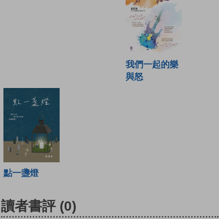
我們一起的樂
與怒
點一盞燈
讀者書評
(0)