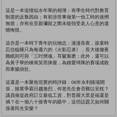
這是一本追憶似水年華的相簿：有學生時代對教育
制度的反叛因由；有初涉世事做第一份工時的迷惘
無措；亦有在至親彌留之際未能領受老人心意的遺
憾悔恨。
這亦是一本時下青年的玩物志：漫漫長夜，孩童時
忍住瞌睡只為每週六的《火影忍者》，長大後徹夜
難眠則可與「三吋煙魂」耳鬢廝磨；此外，還可以
為黃子華的棟篤笑而捧腹，為鍾愛球隊的賽場成敗
而牽腸掛肚。
這還是一本聚焦現實的時評錄：06年永利賭場開
張，賭業爭霸日趨激烈，何老先生會否難以安枕？
議員催促政府訂立最低工資，對普羅大眾是福還是
禍？在一個八十後青年的眼中，這些話題又如何關
係著民生安樂？