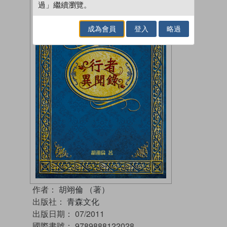
過」繼續瀏覽。
成為會員
登入
略過
作者：
胡翊倫 （著）
出版社：
青森文化
出版日期：
07/2011
國際書號：
9789888122028