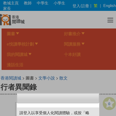
Skip
教城主頁
教師
中學生
小學生
繁
登入/註冊
|
|
English
to
家長
main
content
圖書
好書推介
e悅讀學校計劃
閱讀服務
我的閱讀城
十本好讀
漫話生活
香港閱讀城
> 圖書 >
文學小說
>
散文
行者異聞錄
0
請登入以享受個人化閱讀體驗，或按「略