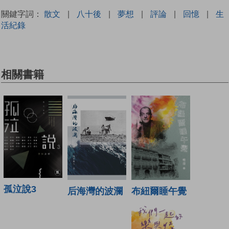
關鍵字詞：
散文
|
八十後
|
夢想
|
評論
|
回憶
|
生
活紀錄
相關書籍
孤泣說3
布紐爾睡午覺
后海灣的波瀾