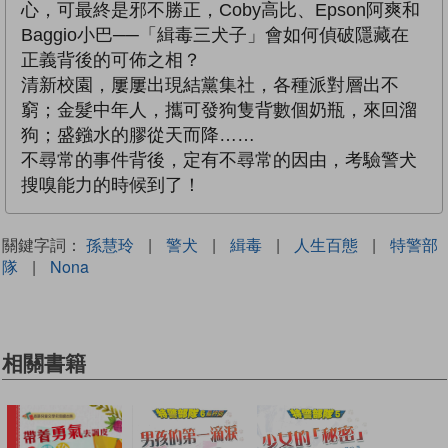
心，可最終是邪不勝正，Coby高比、Epson阿爽和
Baggio小巴──「緝毒三犬子」會如何偵破隱藏在
正義背後的可佈之相？
清新校園，屢屢出現結黨集社，各種派對層出不
窮；金髮中年人，攜可發狗隻背數個奶瓶，來回溜
狗；盛鏹水的膠從天而降……
不尋常的事件背後，定有不尋常的因由，考驗警犬
搜嗅能力的時候到了！
關鍵字詞：
孫慧玲
|
警犬
|
緝毒
|
人生百態
|
特警部
隊
|
Nona
相關書籍