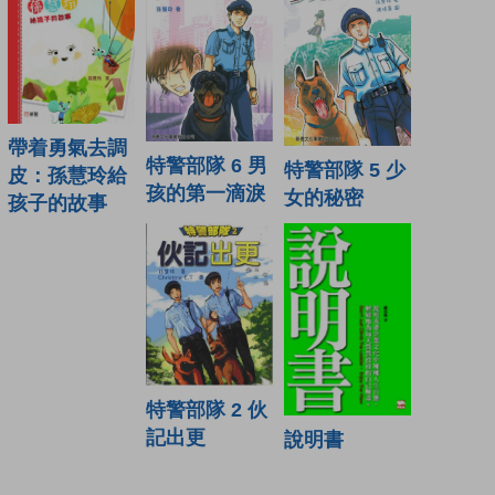
帶着勇氣去調
特警部隊 6 男
特警部隊 5 少
皮：孫慧玲給
孩的第一滴淚
女的秘密
孩子的故事
特警部隊 2 伙
記出更
說明書