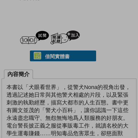
試閲
加入閱讀紀錄
借閱實體書
內容簡介
本書以「犬眼看世界」，從警犬Nona的視角出發，
透過記述她日常與其他警犬相處的片段，以及緊張
刺激的執勤經歷，描寫大都市的人生百態。書中更
有圖文並茂的「警犬小百科」，讓你認識一下這些
永遠盡忠職守、無怨無悔地爲人類服務的好朋友。
電台警長披正義之服從事販毒工作，就讀名校的大
學生運毒賺錢……明知毒品危害眾生，卻慈面獸