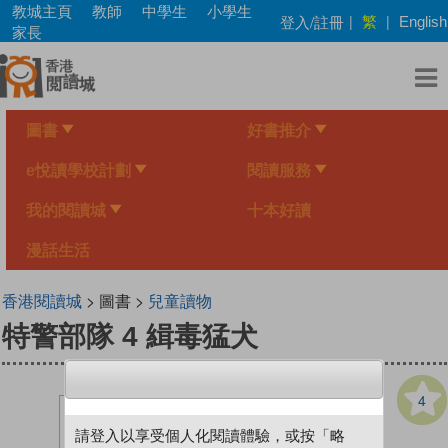
Skip
教城主頁
教師
中學生
小學生
繁
登入/註冊
|
|
English
to
家長
main
content
圖書
好書推介
e悅讀學校計劃
閱讀服務
我的閱讀城
十本好讀
漫話生活
香港閱讀城
> 圖書 >
兒童讀物
特警部隊 4 緝毒猛犬
4
請登入以享受個人化閱讀體驗，或按「略