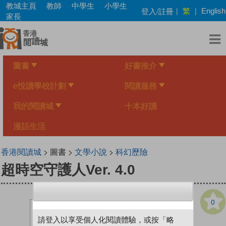
Skip
教城主頁
教師
中學生
小學生
繁
登入/註冊
|
|
English
to
家長
main
content
圖書
好書推介
e悅讀學校計劃
閱讀服務
我的閱讀城
十本好讀
漫話生活
香港閱讀城
> 圖書 >
文學小說
>
科幻歷險
超時空守護人Ver. 4.0
0
請登入以享受個人化閱讀體驗，或按「略