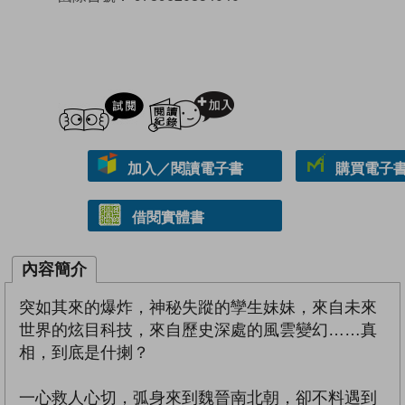
試閲
加入閱讀紀錄
加入／閱讀電子書
購買電子書 
借閱實體書
內容簡介
突如其來的爆炸，神秘失蹤的孿生妹妹，來自未來
世界的炫目科技，來自歷史深處的風雲變幻……真
相，到底是什揦？
一心救人心切，弧身來到魏晉南北朝，卻不料遇到