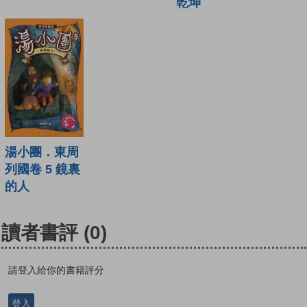
乾坤
湯小團．東周
列國卷 5 鏡裏
的人
讀者書評
(0)
請登入給你的書籍評分
登入