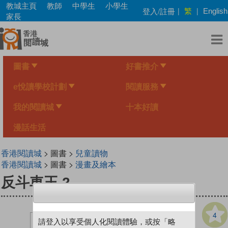
Skip
教城主頁
教師
中學生
小學生
繁
登入/註冊
|
|
English
to
家長
main
content
圖書
好書推介
e悅讀學校計劃
閱讀服務
我的閱讀城
十本好讀
漫話生活
香港閱讀城
> 圖書 >
兒童讀物
香港閱讀城
> 圖書 >
漫畫及繪本
反斗車王 2
4
請登入以享受個人化閱讀體驗，或按「略