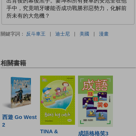
出背後的幕後黑手。麥坤和所有賽車的安危全在他
手中，究竟哨牙嘜能否成功戰勝邪惡勢力，化解前
所未有的大危機？
關鍵字詞：
反斗車王
|
迪士尼
|
美國
|
漫畫
相關書籍
西遊 Go West
2
TINA &
成語格格笑3