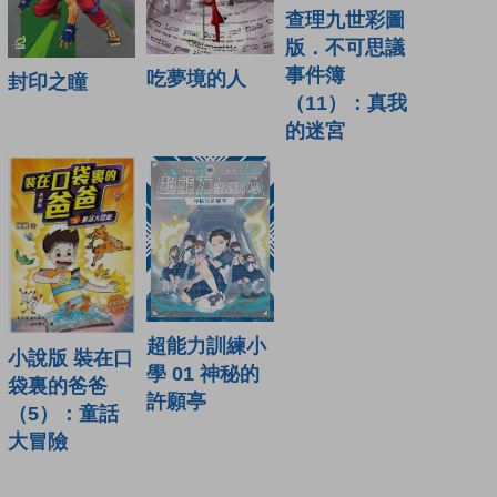
查理九世彩圖
版．不可思議
事件簿
吃夢境的人
封印之瞳
（11）：真我
的迷宮
超能力訓練小
小說版 裝在口
學 01 神秘的
袋裏的爸爸
許願亭
（5）：童話
大冒險