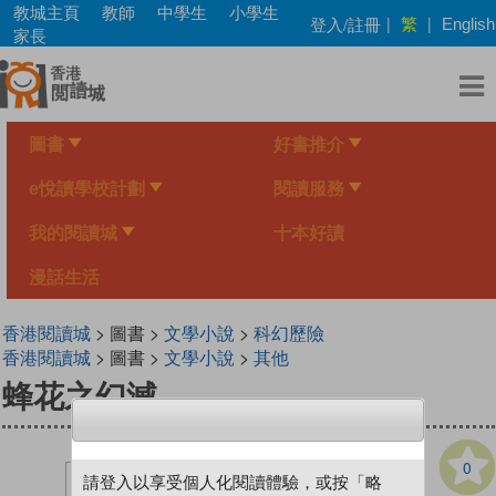
Skip
教城主頁
教師
中學生
小學生
繁
登入/註冊
|
|
English
to
家長
main
content
圖書
好書推介
e悅讀學校計劃
閱讀服務
我的閱讀城
十本好讀
漫話生活
香港閱讀城
> 圖書 >
文學小說
>
科幻歷險
香港閱讀城
> 圖書 >
文學小說
>
其他
蜂花之幻滅
0
請登入以享受個人化閱讀體驗，或按「略