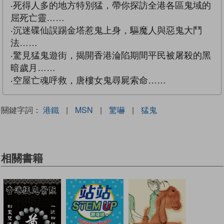
‧死得人多的地方特別猛，帶你探訪全港各區鬼域的
屈死亡靈……
‧沉迷碟仙誤踢金塔惹鬼上身，驅魔人與惡鬼大鬥
法……
‧驚見猛鬼遊街，揭開香港淪陷期間平民被屠殺的黑
暗歲月……
‧空屋亡魂呼救，唐樓女鬼尋屍索命……
關鍵字詞：
港鐵
|
MSN
|
驚嚇
|
猛鬼
相關書籍