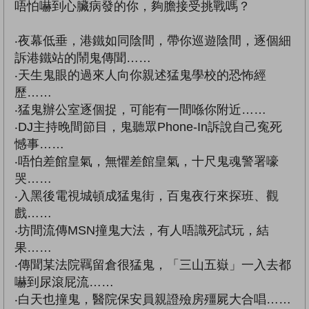
唔怕嚇到心臟病發的你，夠膽接受挑戰嗎？
‧夜幕低垂，港鐵如同陰間，帶你巡遊陰間，逐個細
訴港鐵站的鬧鬼傳聞……
‧天生鬼眼的過來人向你親述猛鬼學校的恐怖經
歷……
‧猛鬼辦公室逐個捉，可能有一間喺你附近……
‧DJ主持晚間節目，鬼聽眾Phone-In訴說自己寃死
憾事……
‧唔怕差館皇氣，無懼差館皇氣，十尺鬼魂警署嚎
哭……
‧入黑後電視城頓成猛鬼街，百鬼夜行來探班、觀
戲……
‧坊間流傳MSN撞鬼大法，有人唔識死試玩，結
果……
‧傳聞某法院羈留倉很猛鬼，「三山五嶽」一入去都
嚇到尿滾屁流……
‧白天也撞鬼，醫院保安員親證殮房殭屍大合唱……