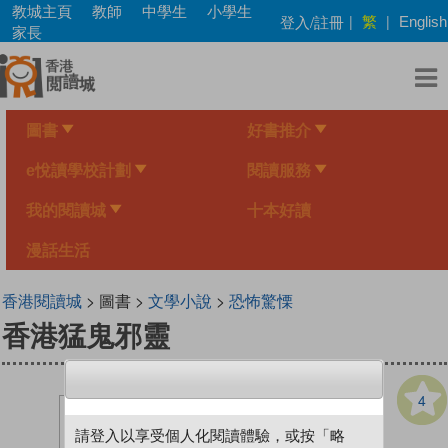
Skip
教城主頁
教師
中學生
小學生
繁
登入/註冊
|
|
English
to
家長
main
content
圖書
好書推介
e悅讀學校計劃
閱讀服務
我的閱讀城
十本好讀
漫話生活
香港閱讀城
> 圖書 >
文學小說
>
恐怖驚慄
香港猛鬼邪靈
4
請登入以享受個人化閱讀體驗，或按「略