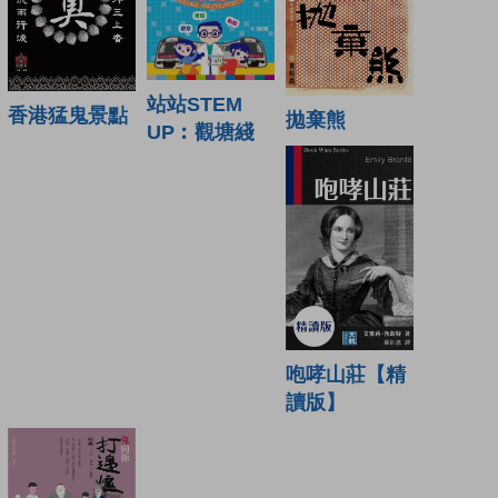
站站STEM
香港猛鬼景點
拋棄熊
UP︰觀塘綫
咆哮山莊【精
讀版】