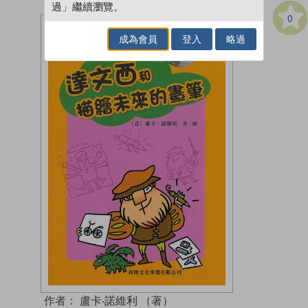
過」繼續瀏覽。
0
成為會員
登入
略過
作者：
盧卡‧諾維利 （著）