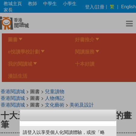
Skip
教城主頁
教師
中學生
小學生
繁
登入/註冊
|
|
English
to
家長
main
content
圖書
好書推介
e悅讀學校計劃
閱讀服務
我的閱讀城
十本好讀
漫話生活
香港閱讀城
> 圖書 >
兒童讀物
香港閱讀城
> 圖書 >
人物傳記
香港閱讀城
> 圖書 >
文化藝術
>
美術及設計
十大天才──達文西和描繪未來的畫
筆
請登入以享受個人化閱讀體驗，或按「略