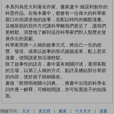
本系列為意大利著名作家、畫家盧卡·維諾利創作的
科普作品。在每本書中，都會有一位偉大的科學家
親口向你講述他的故事，並配以時尚的幽默漫畫。
這種新穎的寫作方式讓科學離我們更近了，讓我們
更輕鬆、清楚地了解到這些科學家們對人類歷史發
展作出的貢獻。
科學家用第一人稱的敘事方式，將自己一生的經
歷、發現、成果以故事的形式娓娓道來，配上惹笑
漫畫，使閱讀更加活潑輕鬆。
除了故事性的語言，書中還有相關評述，運用客觀
的立場，以第三人稱的方式，點評及總結部分章節
的內容，便於孩子歸納吸收。
書後「附簡明相關小詞典」，將書中出現的科學名
詞作逐一解釋，可輔助閱讀，亦可拓寬孩子的知識
面。
關鍵字詞：
天才
|
達文西
|
畫家
|
十大天才
|
漫畫