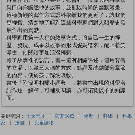
科普作品。在每本書中，都會有一位偉大的科學家
親口向你講述他的故事，並配以時尚的幽默漫畫。
這種新穎的寫作方式讓科學離我們更近了，讓我們
更輕鬆、清楚地了解到這些科學家們對人類歷史發
展作出的貢獻。
科學家用第一人稱的敘事方式，將自己一生的經
歷、發現、成果以故事的形式娓娓道來，配上惹笑
漫畫，使閱讀更加活潑輕鬆。
除了故事性的語言，書中還有相關評述，運用客觀
的立場，以第三人稱的方式，點評及總結部分章節
的內容，便於孩子歸納吸收。
書後「附簡明相關小詞典」，將書中出現的科學名
詞作逐一解釋，可輔助閱讀，亦可拓寬孩子的知識
面。
關鍵字詞：
十大天才
|
阿基米德
|
物理
|
科學
|
科學
家
|
漫畫
|
兒童讀物