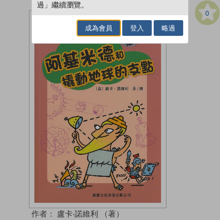
過」繼續瀏覽。
0
成為會員
登入
略過
作者：
盧卡‧諾維利 （著）