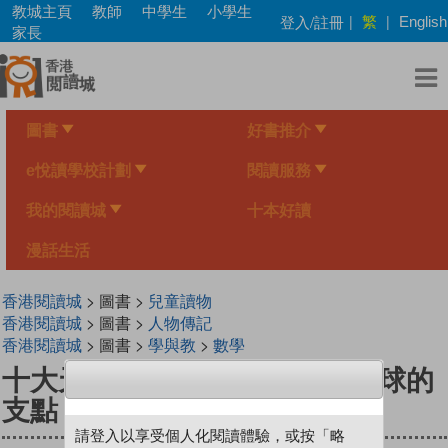
Skip
教城主頁
教師
中學生
小學生
繁
登入/註冊
|
|
English
to
家長
main
content
圖書
好書推介
e悅讀學校計劃
閱讀服務
我的閱讀城
十本好讀
漫話生活
香港閱讀城
> 圖書 >
兒童讀物
香港閱讀城
> 圖書 >
人物傳記
香港閱讀城
> 圖書 >
學與教
>
數學
十大天才──阿基米德和撬動地球的
支點
請登入以享受個人化閱讀體驗，或按「略