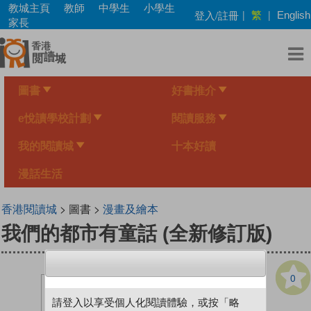
Skip
教城主頁
教師
中學生
小學生
繁
登入/註冊
|
|
English
to
家長
main
content
圖書
好書推介
e悅讀學校計劃
閱讀服務
我的閱讀城
十本好讀
漫話生活
香港閱讀城
> 圖書 >
漫畫及繪本
我們的都市有童話 (全新修訂版)
0
請登入以享受個人化閱讀體驗，或按「略