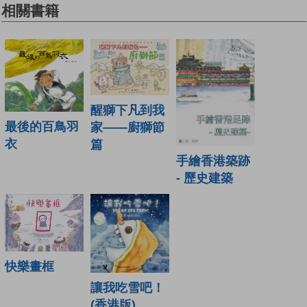
相關書籍
醒獅下凡到我
最後的百鳥羽
家——廚獅節
衣
篇
手繪香港築跡
- 歷史建築
快樂畫框
讓我吃雪吧！
(香港版)