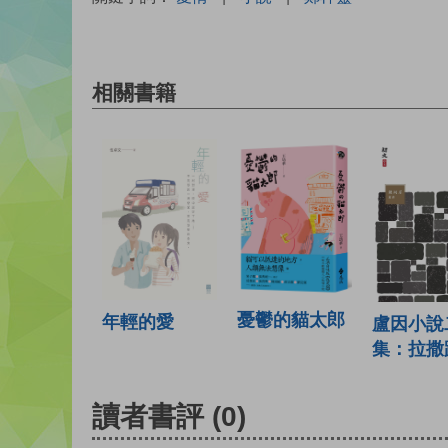
相關書籍
憂鬱的貓太郎
年輕的愛
盧因小說
集：拉撒
讀者書評
(0)