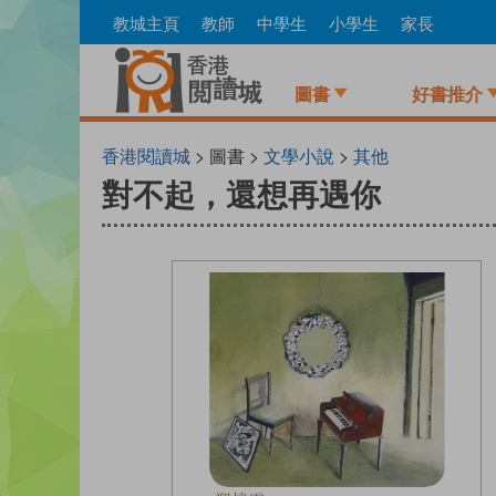
Skip
教城主頁
教師
中學生
小學生
家長
to
main
content
圖書
好書推介
香港閱讀城
> 圖書 >
文學小說
>
其他
對不起，還想再遇你