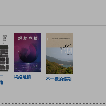
二
網絡危情
不一樣的假期
路