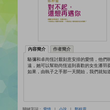
內容簡介
作者簡介
駱彌和卓尚恆討厭刻意安排的愛情，他們
遠，她可以幫助尚恆追到喜歡的女生潘羽
如果，由執子之手那一天開始，我們就知
關鍵字詞：
愛情
|
小說
|
鄭梓靈