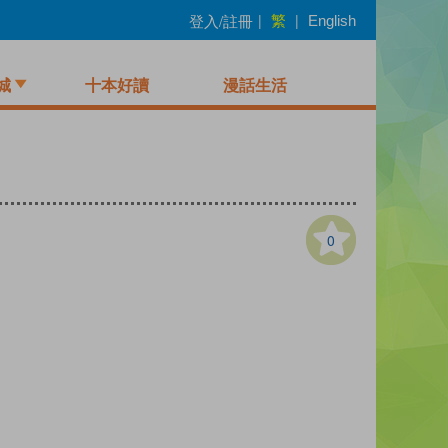
繁
登入/註冊
|
|
English
城
十本好讀
漫話生活
0