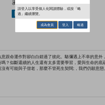
請登入以享受個人化閱讀體驗，或按「略
過」繼續瀏覽。
借閱實體書
成為會員
登入
略過
執意跟命運作對卻白白錯過了彼此。駱彌遇上不幸的意外
葵嗎？似斷還續的人生還有太多需要學習，愛與生命的底
道沒有可能與子偕老，那麼不管死生契闊;，我們仍願意戀