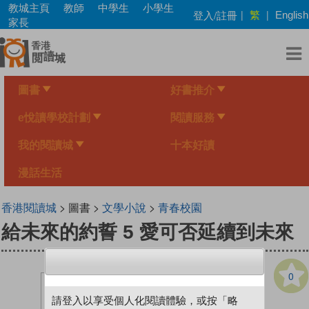
Skip
教城主頁
教師
中學生
小學生
繁
登入/註冊
|
|
English
to
家長
main
content
圖書
好書推介
e悅讀學校計劃
閱讀服務
我的閱讀城
十本好讀
漫話生活
香港閱讀城
> 圖書 >
文學小說
>
青春校園
給未來的約誓 5 愛可否延續到未來
0
請登入以享受個人化閱讀體驗，或按「略