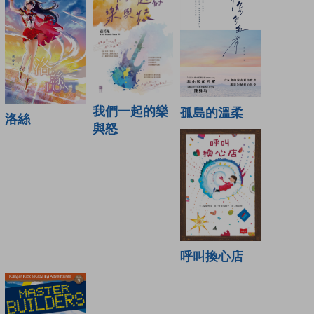
我們一起的樂
孤島的溫柔
洛絲
與怒
呼叫換心店