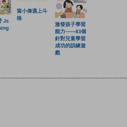
當小偉遇上斗
格
 Js
激發孩子學習
ing
能力——83個
針對兒童學習
成功的訓練遊
戲