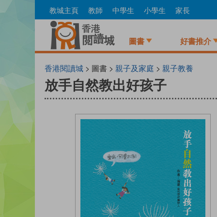
Skip
教城主頁
教師
中學生
小學生
家長
to
main
content
圖書
好書推介
香港閱讀城
> 圖書 >
親子及家庭
>
親子教養
放手自然教出好孩子