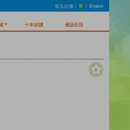
繁
登入/註冊
|
|
English
城
十本好讀
漫話生活
0