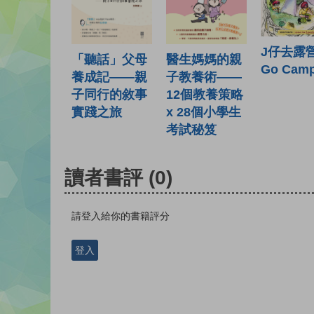
J仔去露營
「聽話」父母
醫生媽媽的親
Go Camp
養成記——親
子教養術——
子同行的敘事
12個教養策略
實踐之旅
x 28個小學生
考試秘笈
讀者書評
(0)
請登入給你的書籍評分
登入