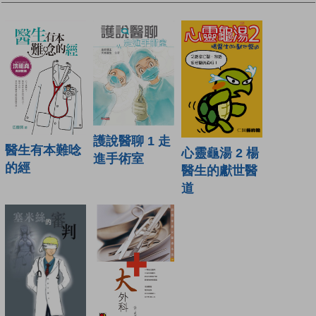
護說醫聊 1 走
醫生有本難唸
心靈龜湯 2 楊
進手術室
的經
醫生的獻世醫
道