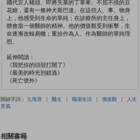
國代言人豬頭、即將失業的丁掌車、不屈不撓的豆
花娘，還有一條神犬斯巴達。在這些人、事、物身
上，他感受到生命的單純；在診療所的主任身上，
體會當一個醫師的精神。他的價值觀受到衝擊，生
命逐漸改轅易轍；重拾作為人、作為醫師的單純理
想。
延伸閱讀：
《我把你的頭殼打開了》
《最美的時光別錯過》
《死亡號外》
關鍵字詞：
九塊厝
|
醫生
|
職場生活
|
價值觀
|
人生
意義
相關書籍