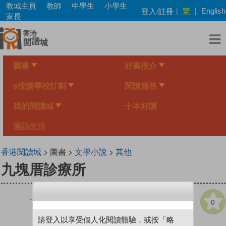
Skip
教城主頁
教師
中學生
小學生
繁
登入/註冊
|
|
English
to
家長
main
content
圖書
好書推介
e悅讀學校計劃
閱讀服務
我的閱讀城
十本好讀
漫話生活
香港閱讀城
> 圖書 >
文學小說
>
其他
九塊厝診療所
0
請登入以享受個人化閱讀體驗，或按「略