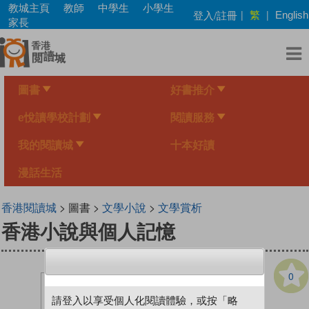
Skip
教城主頁
教師
中學生
小學生
繁
登入/註冊
|
|
English
to
家長
main
content
圖書
好書推介
e悅讀學校計劃
閱讀服務
我的閱讀城
十本好讀
漫話生活
香港閱讀城
> 圖書 >
文學小說
>
文學賞析
香港小說與個人記憶
0
請登入以享受個人化閱讀體驗，或按「略