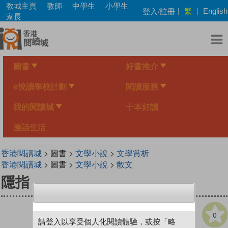
Skip
教城主頁
教師
中學生
小學生
繁
登入/註冊
|
|
English
to
家長
main
content
圖書
好書推介
e悅讀學校計劃
閱讀服務
我的閱讀城
十本好讀
漫話生活
香港閱讀城
> 圖書 >
文學小說
>
文學賞析
香港閱讀城
> 圖書 >
文學小說
>
散文
隱指
0
請登入以享受個人化閱讀體驗，或按「略