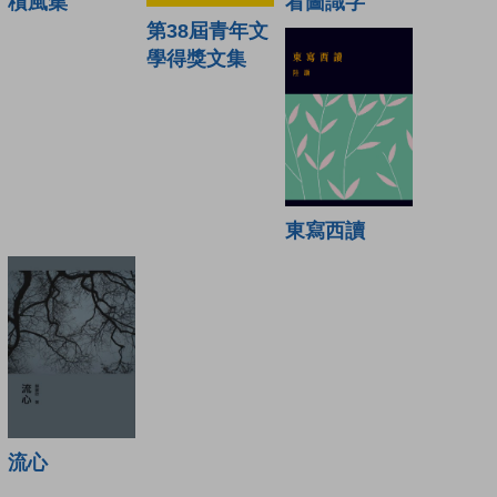
積風集
看圖識字
第38屆青年文
學得獎文集
東寫西讀
流心