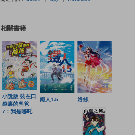
相關書籍
小說版 裝在口
洛絲
鐵人1.5
袋裏的爸爸
7：我是哪吒