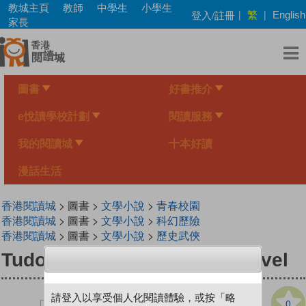
Skip
教城主頁
教師
中學生
小學生
繁
登入/註冊
|
|
English
to
家長
main
content
圖書
好書推介
e悅讀學校計劃
閱讀服務
我的閱讀城
十本好讀
漫話生活
香港閱讀城
> 圖書 >
文學小說
>
青春校園
香港閱讀城
> 圖書 >
文學小說
>
科幻歷險
香港閱讀城
> 圖書 >
文學小說
>
歷史武俠
Tudor Rose: A Timepiece Novel
請登入以享受個人化閱讀體驗，或按「略
0