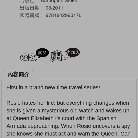
出版社：
Barrington Stoke
出版日期：
08/2011
國際書號：
9781842993170
試閲
加入閱讀紀錄
內容簡介
First in a brand new time travel series!
Rosie hates her life, but everything changes when
she is given a mysterious old watch and wakes up
at Queen Elizabeth I's court with the Spanish
Armada approaching. When Rosie uncovers a spy
she knows she must act and warn the Queen. Can