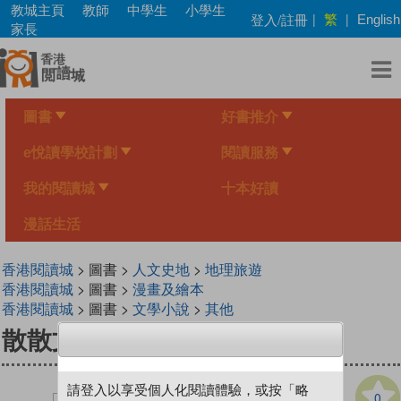
Skip
教城主頁
教師
中學生
小學生
繁
登入/註冊
|
|
English
to
家長
main
content
圖書
好書推介
e悅讀學校計劃
閱讀服務
我的閱讀城
十本好讀
漫話生活
香港閱讀城
> 圖書 >
人文史地
>
地理旅遊
香港閱讀城
> 圖書 >
漫畫及繪本
香港閱讀城
> 圖書 >
文學小說
>
其他
散散文 2 食玩紐約
請登入以享受個人化閱讀體驗，或按「略
0