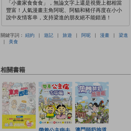
「小畫家食食食」，無論文字上還是視覺上都相當
豐富！人氣漫畫主角阿呢、阿貓和豬仔再度在小小
說中友情客串，支持梁進的朋友絕不能錯過！
關鍵字詞：
紐約
|
遊記
|
旅遊
|
阿呢
|
漫畫
|
梁進
|
美食
相關書籍
澳門師奶地道
帶着公主病去