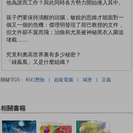
他為誰而工作？與此同時各方勢力開始捲入其中。
孩子們要保持清醒的頭腦，敏銳的思維才能面對一
個又一個的危機：傑理明發現了荷巴教授的文件，
但文件卻不翼而飛；治狼和尤美被神秘黑衣人圍追
堵截……
究竟利奧高世界裏有多少秘密？
「綠鳯凰」又是什麼組織？
關鍵字詞：
科幻歷險
|
超級電腦
|
城堡
|
正義
相關書籍