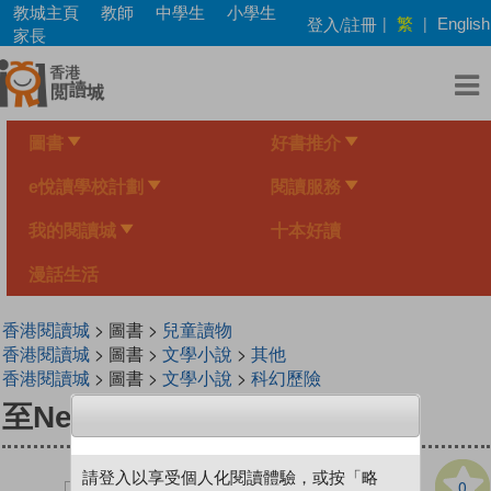
Skip
教城主頁
教師
中學生
小學生
繁
登入/註冊
|
|
English
to
家長
main
content
圖書
好書推介
e悅讀學校計劃
閱讀服務
我的閱讀城
十本好讀
漫話生活
香港閱讀城
> 圖書 >
兒童讀物
香港閱讀城
> 圖書 >
文學小說
>
其他
香港閱讀城
> 圖書 >
文學小說
>
科幻歷險
至Net奇兵 2 城堡揭秘
請登入以享受個人化閱讀體驗，或按「略
0