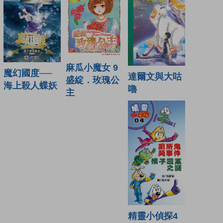
麻瓜小魔女 9
魔幻國度──
達爾文與大咕
盛綻．玫瑰公
海上殺人蝶妖
嚕
主
精靈小偵探4