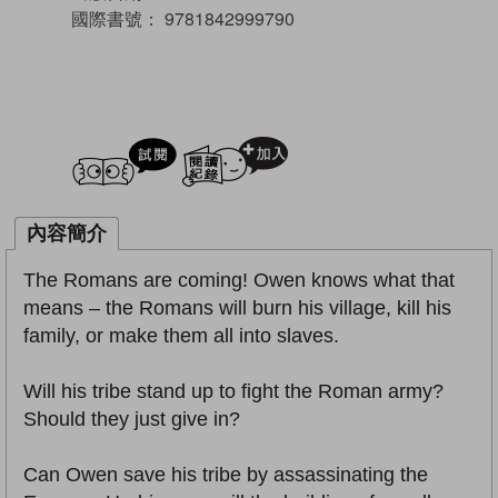
國際書號：
9781842999790
試閲
加入閱讀紀錄
內容簡介
The Romans are coming! Owen knows what that
means – the Romans will burn his village, kill his
family, or make them all into slaves.
Will his tribe stand up to fight the Roman army?
Should they just give in?
Can Owen save his tribe by assassinating the