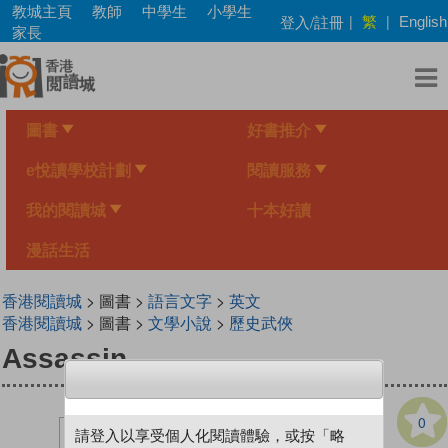
Skip
教城主頁
教師
中學生
小學生
繁
登入/註冊
|
|
English
to
家長
main
content
圖書
好書推介
e悅讀學校計劃
閱讀服務
我的閱讀城
十本好讀
漫話生活
香港閱讀城
> 圖書 >
語言文字
>
英文
香港閱讀城
> 圖書 >
文學小說
>
歷史武俠
Assassin
0
請登入以享受個人化閱讀體驗，或按「略