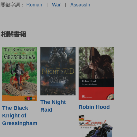
關鍵字詞：
Roman
|
War
|
Assassin
相關書籍
The Night
Robin Hood
The Black
Raid
Knight of
Gressingham