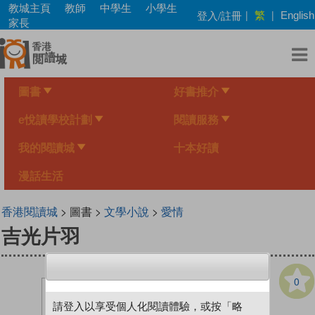
Skip
教城主頁
教師
中學生
小學生
繁
登入/註冊
|
|
English
to
家長
main
content
圖書
好書推介
e悅讀學校計劃
閱讀服務
我的閱讀城
十本好讀
漫話生活
香港閱讀城
> 圖書 >
文學小說
>
愛情
吉光片羽
0
請登入以享受個人化閱讀體驗，或按「略