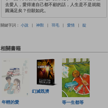
去愛人，愛得連自己都不顧的話，人生是不是就能
圓滿足矣？但願如此。
關鍵字詞：
小說
|
神獸
|
羽毛
|
愛情
|
靛
相關書籍
幻滅既濟
年輕的愛
等一生都等