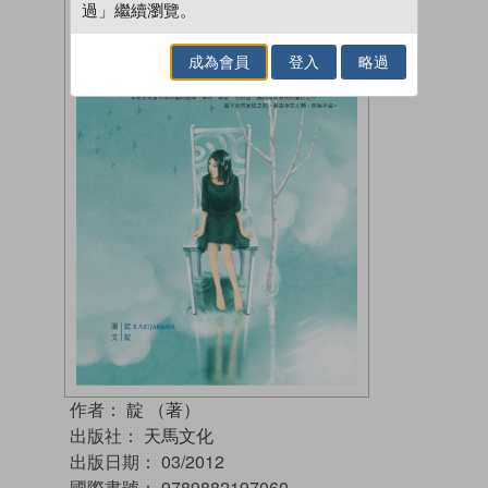
過」繼續瀏覽。
成為會員
登入
略過
作者：
靛 （著）
出版社：
天馬文化
出版日期：
03/2012
國際書號：
9789882197060