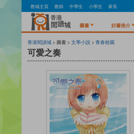
Skip
教城主頁
教師
中學生
小學生
家長
to
main
content
圖書
好書推介
香港閱讀城
> 圖書 >
文學小說
>
青春校園
可愛之奏