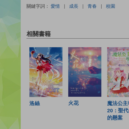
關鍵字詞：
愛情
|
成長
|
青春
|
校園
相關書籍
火花
洛絲
魔法公主
20：聖
的懸案