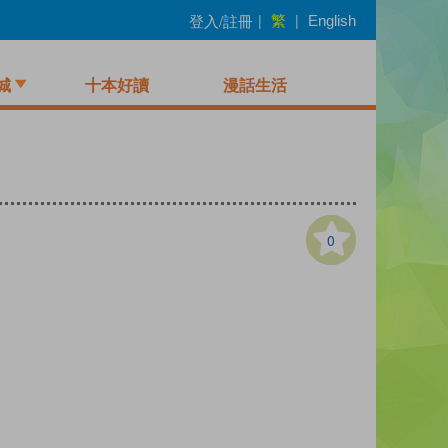
繁
登入/註冊
|
|
English
城
十本好讀
漫話生活
0