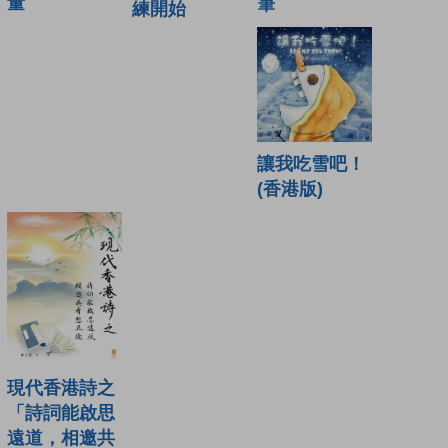
量
筆
練開始
讓我吃雪吧！
(香港版)
現代香港詩之
「詩詞能啟思
遠道，相邀共