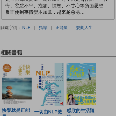
悔、忿忿不平、抱怨、憤怒、不甘心等負面思想…
反而使到事情變本加厲，越來越惡劣…
關鍵字詞：
NLP
|
指導
|
正能量
|
規劃人生
相關書籍
快樂就是正能
感欣的生活隨
一切由NLP教