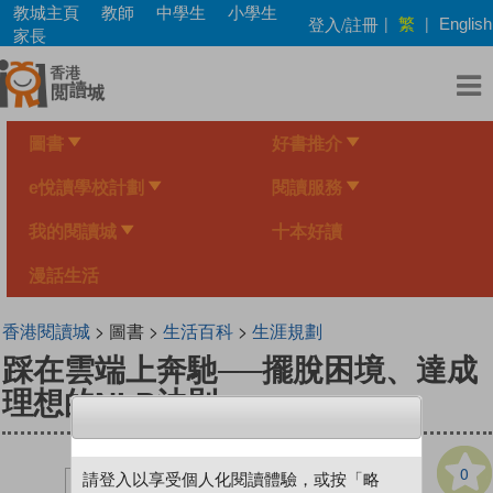
Skip
教城主頁
教師
中學生
小學生
繁
登入/註冊
|
|
English
to
家長
main
content
圖書
好書推介
e悅讀學校計劃
閱讀服務
我的閱讀城
十本好讀
漫話生活
香港閱讀城
> 圖書 >
生活百科
>
生涯規劃
踩在雲端上奔馳──擺脫困境、達成
理想的NLP法則
0
請登入以享受個人化閱讀體驗，或按「略