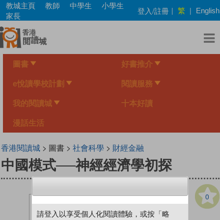
Skip
教城主頁
教師
中學生
小學生
繁
登入/註冊
|
|
English
to
家長
main
content
圖書
好書推介
e悅讀學校計劃
閱讀服務
我的閱讀城
十本好讀
漫話生活
香港閱讀城
> 圖書 >
社會科學
>
財經金融
中國模式──神經經濟學初探
0
請登入以享受個人化閱讀體驗，或按「略