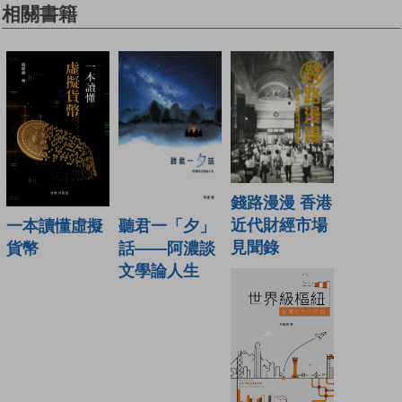
相關書籍
錢路漫漫 香港
近代財經市場
聽君一「夕」
一本讀懂虛擬
見聞錄
話——阿濃談
貨幣
文學論人生