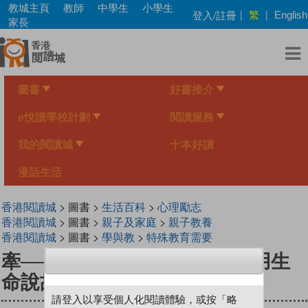
Skip
教城主頁
教師
中學生
小學生
繁
登入/註冊
|
|
English
to
家長
main
content
圖書
好書推介
e悅讀學校計劃
閱讀服務
我的閱讀城
十本好讀
漫話生活
香港閱讀城
> 圖書 >
生活百科
>
心理勵志
香港閱讀城
> 圖書 >
親子及家庭
>
親子教養
香港閱讀城
> 圖書 >
學與教
>
特殊教育需要
牽──8位肢體傷殘人士照顧者用生
命說故事
請登入以享受個人化閱讀體驗，或按「略