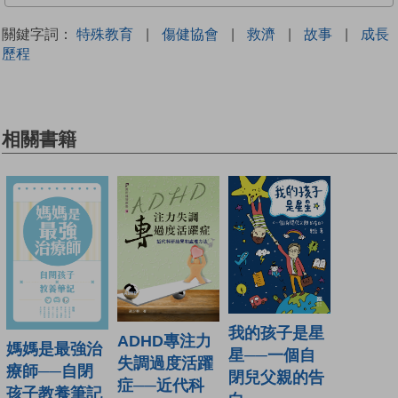
關鍵字詞：
特殊教育
|
傷健協會
|
救濟
|
故事
|
成長
歷程
相關書籍
我的孩子是星
ADHD專注力
媽媽是最強治
星──一個自
失調過度活躍
療師──自閉
閉兒父親的告
症──近代科
孩子教養筆記