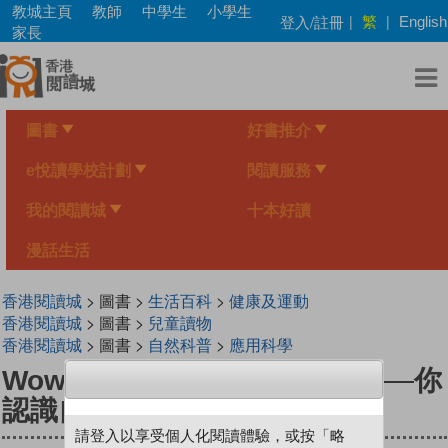
Skip
教城主頁
教師
中學生
小學生
繁
登入/註冊
|
|
English
to
家長
main
content
圖書
好書推介
e悅讀學校計劃
閱讀服務
我的閱讀城
十本好讀
漫話生活
香港閱讀城
> 圖書 >
生活百科
>
健康及運動
香港閱讀城
> 圖書 >
兒童讀物
香港閱讀城
> 圖書 >
自然科普
>
應用科學
Wow！我們最好奇的科學常識──你
認識自己嗎
請登入以享受個人化閱讀體驗，或按「略